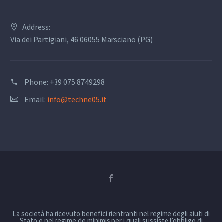
Address:
Via dei Partigiani, 46 06055 Marsciano (PG)
Phone:
+39 075 8749298
Email:
info@techne05.it
La società ha ricevuto benefici rientranti nel regime degli aiuti di
Stato e nel regime de minimis per i quali sussiste l’obbligo di