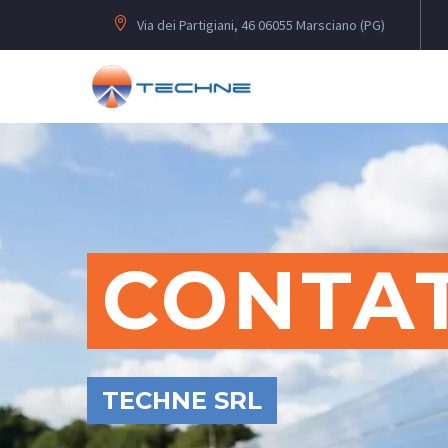
Via dei Partigiani, 46 06055 Marsciano (PG)
CONTAT
TECHNE SRL