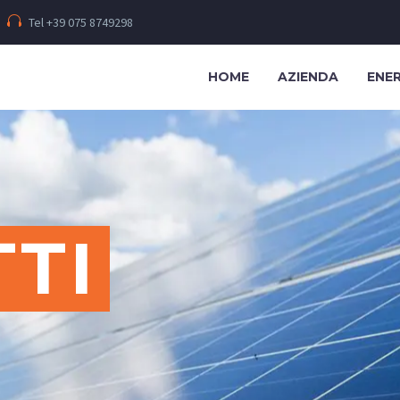
Tel +39 075 8749298
HOME
AZIENDA
ENE
TI