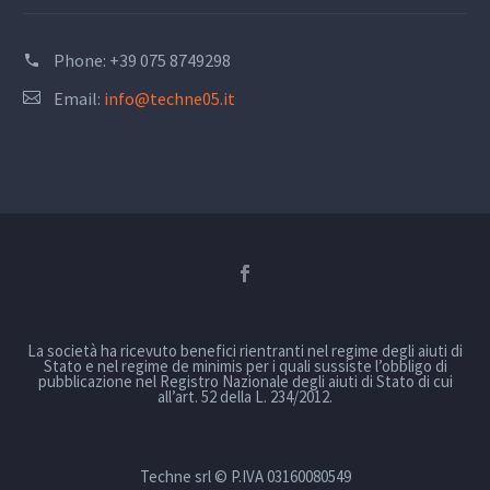
Phone:
+39 075 8749298
Email:
info@techne05.it
La società ha ricevuto benefici rientranti nel regime degli aiuti di
Stato e nel regime de minimis per i quali sussiste l’obbligo di
pubblicazione nel Registro Nazionale degli aiuti di Stato di cui
all’art. 52 della L. 234/2012.
Techne srl © P.IVA 03160080549